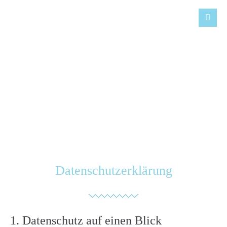
Login
Benutzername
Datenschutz
Passwort
Anmelden
Datenschutzerklärung
Register
|
Lost your password?
Support
1. Datenschutz auf einen Blick