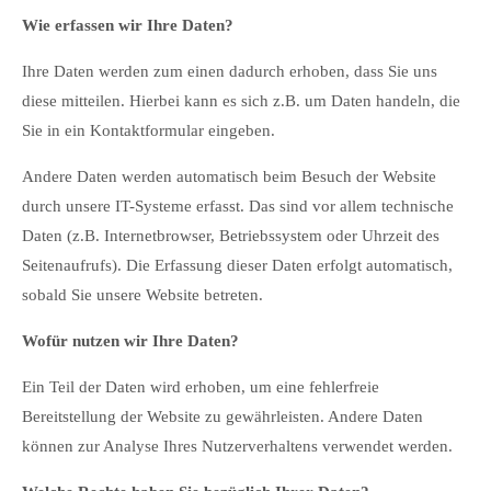
info@yourdomain.com
Wie erfassen wir Ihre Daten?
Ihre Daten werden zum einen dadurch erhoben, dass Sie uns
About us
diese mitteilen. Hierbei kann es sich z.B. um Daten handeln, die
Lorem ipsum dolor sit amet, consectetuer adipiscing elit.
Sie in ein Kontaktformular eingeben.
Aenean commodo ligula eget dolor. Aenean massa. Cum
Andere Daten werden automatisch beim Besuch der Website
sociis natoque penatibus et magnis dis parturient montes,
durch unsere IT-Systeme erfasst. Das sind vor allem technische
nascetur ridiculus mus. Donec quam felis, ultricies nec.
Daten (z.B. Internetbrowser, Betriebssystem oder Uhrzeit des
Seitenaufrufs). Die Erfassung dieser Daten erfolgt automatisch,
sobald Sie unsere Website betreten.
Wofür nutzen wir Ihre Daten?
Ein Teil der Daten wird erhoben, um eine fehlerfreie
Bereitstellung der Website zu gewährleisten. Andere Daten
können zur Analyse Ihres Nutzerverhaltens verwendet werden.