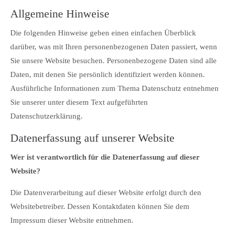
Lorem ipsum dolor sit amet:
Allgemeine Hinweise
Die folgenden Hinweise geben einen einfachen Überblick
24h
/ 365days
darüber, was mit Ihren personenbezogenen Daten passiert, wenn
Sie unsere Website besuchen. Personenbezogene Daten sind alle
Daten, mit denen Sie persönlich identifiziert werden können.
We offer support for our customers
Ausführliche Informationen zum Thema Datenschutz entnehmen
Mon - Fri 8:00am - 5:00pm
(GMT +1)
Sie unserer unter diesem Text aufgeführten
Datenschutzerklärung.
Get in touch
Datenerfassung auf unserer Website
Cybersteel Inc.
376-293 City Road, Suite 600
Wer ist verantwortlich für die Datenerfassung auf dieser
San Francisco, CA 94102
Website?
Die Datenverarbeitung auf dieser Website erfolgt durch den
Have any questions?
+44 1234 567 890
Websitebetreiber. Dessen Kontaktdaten können Sie dem
Impressum dieser Website entnehmen.
Drop us a line