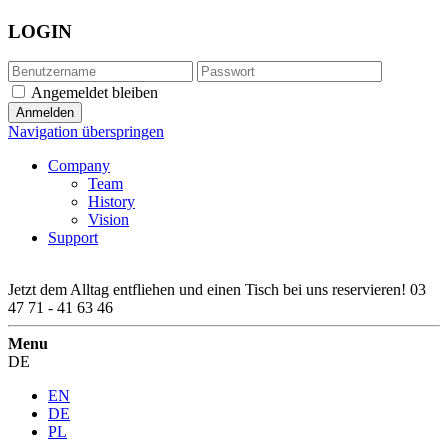
LOGIN
Angemeldet bleiben
Navigation überspringen
Company
Team
History
Vision
Support
Jetzt dem Alltag entfliehen und einen Tisch bei uns reservieren!
03
47 71 - 41 63 46
Menu
DE
EN
DE
PL